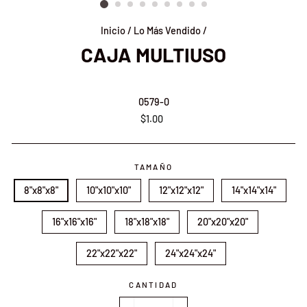
Inicio
/
Lo Más Vendido
/
CAJA MULTIUSO
0579-0
Precio
$1.00
habitual
TAMAÑO
8"x8"x8"
10"x10"x10"
12"x12"x12"
14"x14"x14"
16"x16"x16"
18"x18"x18"
20"x20"x20"
22"x22"x22"
24"x24"x24"
CANTIDAD